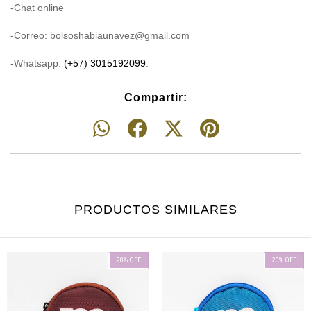
-Chat online
-Correo:
bolsoshabiaunavez@gmail.com
-Whatsapp:
(+57) 3015192099
.
Compartir:
PRODUCTOS SIMILARES
20
%
OFF
20
%
OFF