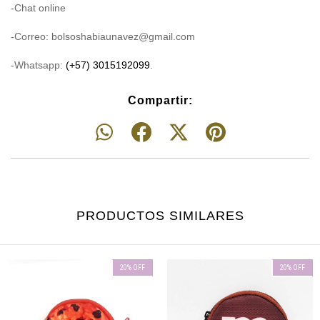
-Chat online
-Correo:
bolsoshabiaunavez@gmail.com
-Whatsapp:
(+57) 3015192099
.
Compartir:
PRODUCTOS SIMILARES
20
%
OFF
20
%
OFF