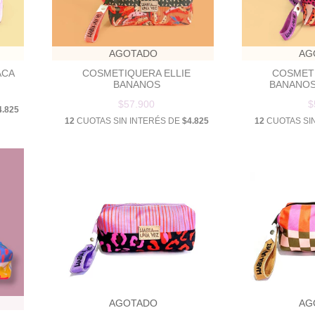
AGOTADO
AG
ACA
COSMETIQUERA ELLIE
COSMETI
BANANOS
BANANOS
$57.900
$
4.825
12
CUOTAS SIN INTERÉS DE
$4.825
12
CUOTAS SI
AGOTADO
AG