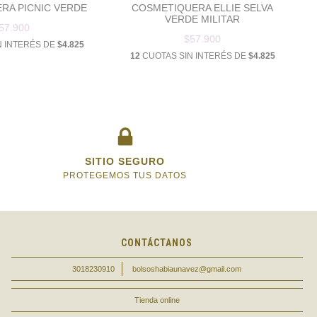
RA PICNIC VERDE
COSMETIQUERA ELLIE SELVA
VERDE MILITAR
57.900
$57.900
N INTERÉS DE
$4.825
12
CUOTAS SIN INTERÉS DE
$4.825
SITIO SEGURO
PROTEGEMOS TUS DATOS
CONTÁCTANOS
3018230910
bolsoshabiaunavez@gmail.com
Tienda online